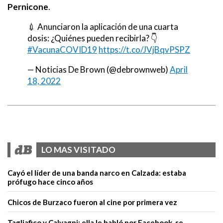
Pernicone
.
💉 Anunciaron la aplicación de una cuarta
dosis: ¿Quiénes pueden recibirla? 👇
#VacunaCOVID19
https://t.co/JVjBqvPSPZ
— Noticias De Brown (@debrownweb)
April
18, 2022
LO MAS VISITADO
Cayó el líder de una banda narco en Calzada: estaba
prófugo hace cinco años
Chicos de Burzaco fueron al cine por primera vez
Tagliafico y Calvagni: ella le habló por Facebook, se