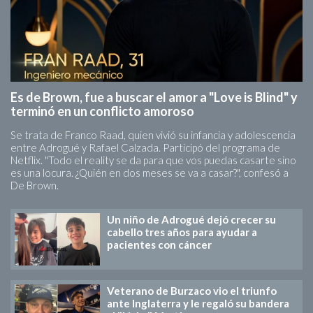
Es de Brown, fue a buscar el amor a "Love is Blind" y
terminó en un conflicto amoroso
Se trata de Franco Raad, quien vivió su infancia y adolescencia
entre Adrogué y Rafael Calzada. Participó del programa de
Netflix. "Todo el reality se da para que vos puedas casarte sino
es una locura. ¿Quién en dos meses se va a casar?", confesó a
De Brown.
Un niño de Adrogué dejó crecer su
cabello tres años para ayudar a
pacientes con cáncer
Veterano de Burzaco vio el triunfo
ante Inglaterra y le regaló su bandera