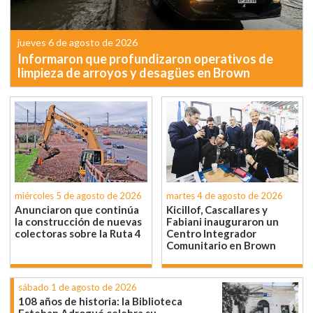
jueves 6 de agosto de 2026
Informaron que profundizaron operativos de
limpieza de arroyos y desagües en Brown
miércoles 5 de agosto de 2026
martes 4 de agosto de 2026
Anunciaron que continúa
Kicillof, Cascallares y
la construcción de nuevas
Fabiani inauguraron un
colectoras sobre la Ruta 4
Centro Integrador
Comunitario en Brown
sábado 1 de agosto de 2026
108 años de historia: la Biblioteca