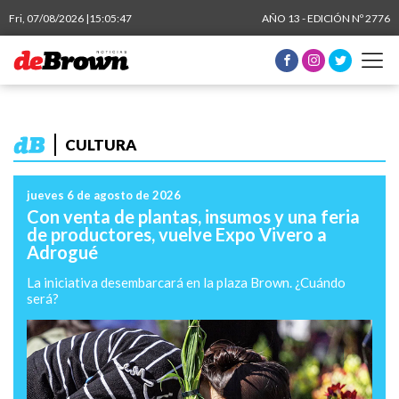
Fri, 07/08/2026 |
15:05:48
AÑO 13 - EDICIÓN Nº 2776
CULTURA
jueves 6 de agosto de 2026
Con venta de plantas, insumos y una feria
de productores, vuelve Expo Vivero a
Adrogué
La iniciativa desembarcará en la plaza Brown. ¿Cuándo
será?