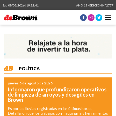
Sat, 08/08/2026 |
19:22:41
AÑO 13 - EDICIÓN Nº 2777
POLÍTICA
jueves 6 de agosto de 2026
Informaron que profundizaron operativos
de limpieza de arroyos y desagües en
Brown
Es por las lluvias registradas en las últimas horas.
Detallaron que los trabajos con maquinaria y herramientas