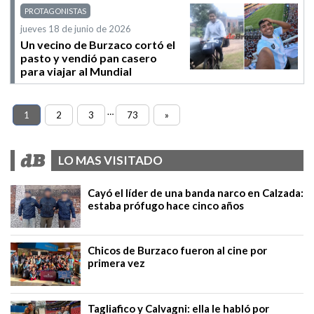
PROTAGONISTAS
jueves 18 de junio de 2026
Un vecino de Burzaco cortó el
pasto y vendió pan casero
para viajar al Mundial
…
1
2
3
73
»
LO MAS VISITADO
Cayó el líder de una banda narco en Calzada:
estaba prófugo hace cinco años
Chicos de Burzaco fueron al cine por
primera vez
Tagliafico y Calvagni: ella le habló por