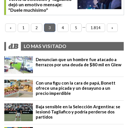
dejó un emotivo mensaje:
"Duele muchísimo"
…
«
1
2
3
4
5
1.814
»
LO MAS VISITADO
Denuncian que un hombre fue atacado a
fierrazos por una deuda de $80 mil en Glew
Con una figu con la cara de papá, Bonett
ofrece una picada y un desayuno a un
precio imperdible
Baja sensible en la Selección Argentina: se
lesionó Tagliafico y podría perderse dos
partidos