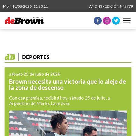
Mon, 10/08/2026 |
11:20:12
AÑO 13 - EDICIÓN Nº 2779
DEPORTES
sábado 25 de julio de 2026
Brown necesita una victoria que lo aleje de
la zona de descenso
Con esa premisa, recibirá hoy, sábado 25 de julio, a
Argentino de Merlo. La previa.