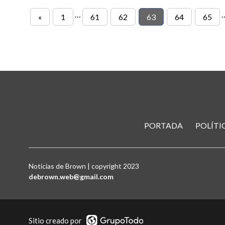
…
«
1
61
62
63
64
65
PORTADA
POLÍTI
Noticias de Brown | copyright 2023
debrown.web@gmail.com
Sitio creado por