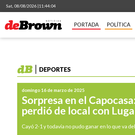
Sat, 08/08/2026 |
11:44:05
PORTADA
POLÍTICA
DEPORTES
domingo 16 de marzo de 2025
Sorpresa en el Capocasa
perdió de local con Lug
Cayó 2-1 y todavía no pudo ganar en lo que va de