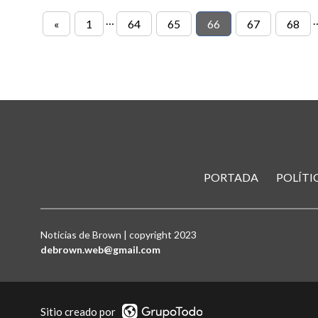
…
«
1
64
65
66
67
68
PORTADA
POLÍTI
Noticias de Brown | copyright 2023
debrown.web@gmail.com
Sitio creado por