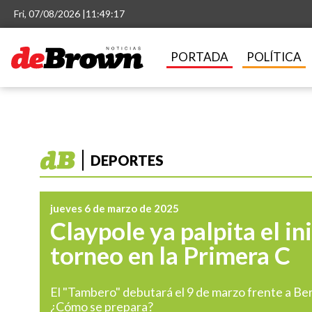
Fri, 07/08/2026 |
11:49:17
PORTADA
POLÍTICA
DEPORTES
jueves 6 de marzo de 2025
Claypole ya palpita el in
torneo en la Primera C
El "Tambero" debutará el 9 de marzo frente a Be
¿Cómo se prepara?