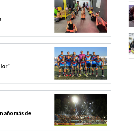
a
olor"
un año más de