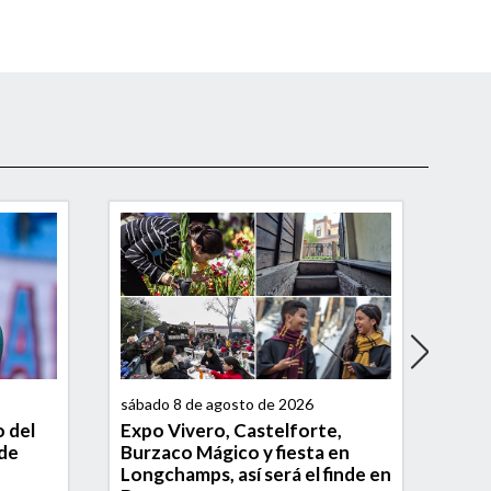
sábado 8 de agosto de 2026
viern
o del
Expo Vivero, Castelforte,
Dos
 de
Burzaco Mágico y fiesta en
fue
Longchamps, así será el finde en
lla