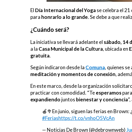
El
Día Internacional del Yoga
se celebra el 21 
para
honrarlo a lo grande
. Se debe a que real
¿Cuándo será?
La iniciativa se llevará adelante el
sábado, 14 d
a la
Casa Municipal de la Cultura
, ubicada en
E
gratuita
.
Según indicaron desde la
Comuna
, quienes se
meditación y momentos de conexión
, ademá
En este marco, desde la organización solicitaro
practicar con comodidad. “Te
esperamos
para
expandiendo
juntos
bienestar y conciencia
”,
🍎🥦En junio, siguen las ferias en Brown
#Ferias
https://t.co/vnhoO5VcAn
— Noticias De Brown (@debrownweb)
Ju