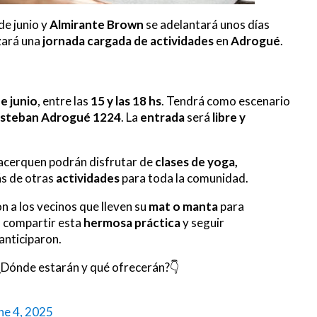
de junio y
Almirante Brown
se adelantará unos días
izará una
jornada
cargada de actividades
en
Adrogué
.
e junio
, entre las
15 y las 18 hs
. Tendrá como escenario
steban Adrogué 1224
. La
entrada
será
libre y
 acerquen podrán disfrutar de
clases de yoga,
s de otras
actividades
para toda la comunidad.
n a los vecinos que lleven su
mat o manta
para
 compartir esta
hermosa práctica
y seguir
 anticiparon.
: ¿Dónde estarán y qué ofrecerán?👇
ne 4, 2025