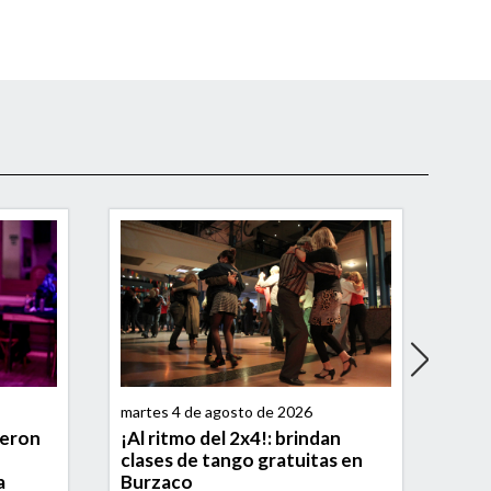
martes 4 de agosto de 2026
mart
ieron
¡Al ritmo del 2x4!: brindan
Como
clases de tango gratuitas en
can
a
Burzaco
arti