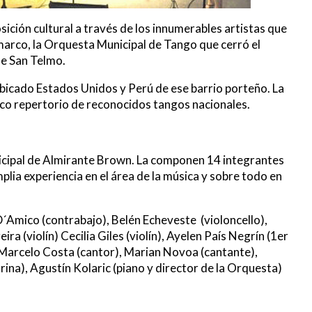
sición cultural a través de los innumerables artistas que
arco, la Orquesta Municipal de Tango que cerró el
de San Telmo.
 ubicado Estados Unidos y Perú de ese barrio porteño. La
ico repertorio de reconocidos tangos nacionales.
nicipal de Almirante Brown. La componen 14 integrantes
mplia experiencia en el área de la música y sobre todo en
D´Amico (contrabajo), Belén Echeveste (violoncello),
ira (violín) Cecilia Giles (violín), Ayelen País Negrín (1er
arcelo Costa (cantor), Marian Novoa (cantante),
arina), Agustín Kolaric (piano y director de la Orquesta)