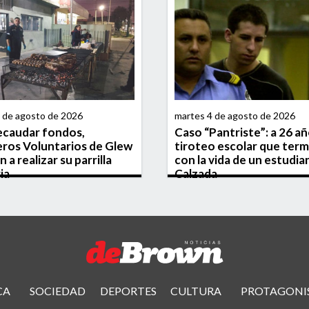
6 de agosto de 2026
martes 4 de agosto de 2026
ecaudar fondos,
Caso “Pantriste”: a 26 añ
ros Voluntarios de Glew
tiroteo escolar que ter
 a realizar su parrilla
con la vida de un estudia
ia
Calzada
CA
SOCIEDAD
DEPORTES
CULTURA
PROTAGONI