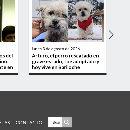
lunes 3 de agosto de 2026
domi
os del
Arturo, el perro rescatado en
Fero
minó
grave estado, fue adoptado y
perf
nte en
hoy vive en Bariloche
Jos
STAS
CONTACTO