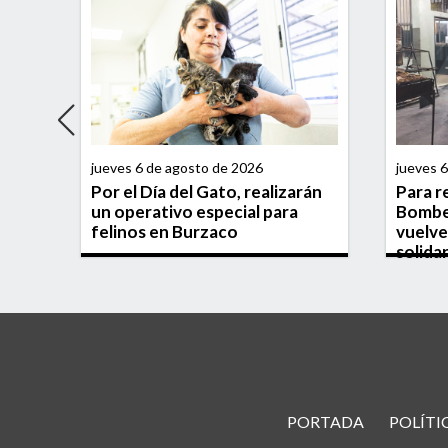
jueves 6 de agosto de 2026
jueves 
da:
Por el Día del Gato, realizarán
Para r
 su
un operativo especial para
Bombe
tado
felinos en Burzaco
vuelven
solidar
PORTADA
POLÍTI