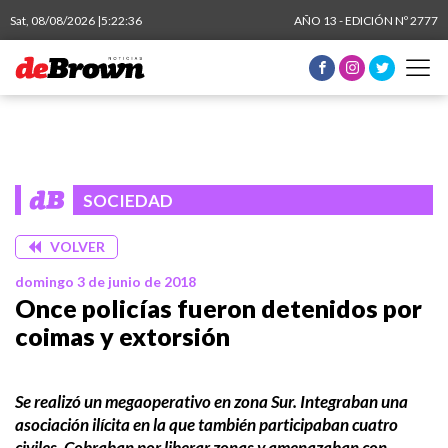
Sat, 08/08/2026 |
5:22:36
AÑO 13 - EDICIÓN Nº 2777
SOCIEDAD
VOLVER
domingo 3 de junio de 2018
Once policías fueron detenidos por
coimas y extorsión
Se realizó un megaoperativo en zona Sur. Integraban una
asociación ilícita en la que también participaban cuatro
civiles. Cobraban por liberar zonas y amenazaban con