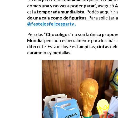
comes una y no vas a poder parar
", aseguró
A
esta
temporada mundialista
. Podés adquirirl
de una caja como de figuritas
. Para solicitar
@festejosfelicesparty .
Pero las “
Chocofigus
” no son la
única propue
Mundial
pensado especialmente para los más c
diferente. Esta incluye
estampitas, cintas cele
caramelos y medallas.