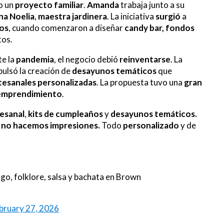
o un
proyecto familiar
.
Amanda
trabaja junto a su
a Noelia
,
maestra jardinera
. La iniciativa
surgió
a
nos
, cuando comenzaron a diseñar
candy bar, fondos
tos.
te la
pandemia
, el negocio debió
reinventarse
. La
ulsó la creación de
desayunos temáticos
que
rtesanales
personalizadas
. La propuesta tuvo una
gran
emprendimiento
.
tesanal
,
kits de cumpleaños
y
desayunos temáticos.
,
no hacemos impresiones.
Todo
personalizado
y de
ngo, folklore, salsa y bachata en Brown
bruary 27, 2026