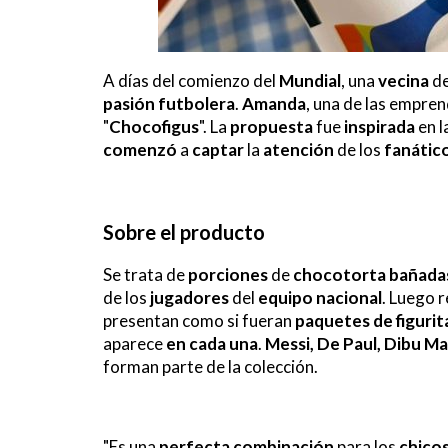
A días del comienzo del
Mundial
, una
vecina
d
pasión futbolera
.
Amanda
, una de las empre
"
Chocofigus
". La
propuesta
fue
inspirada
en l
comenzó
a
captar
la
atención
de los
fanátic
Sobre el producto
Se trata de
porciones
de
chocotorta
bañada
de los
jugadores
del
equipo nacional
. Luego 
presentan como si fueran
paquetes de figurit
aparece
en cada una
.
Messi, De Paul, Dibu Ma
forman parte de la colección.
"Es una
perfecta combinación
para los
chico