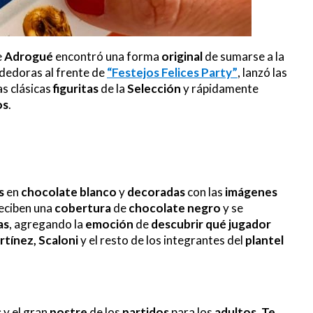
e
Adrogué
encontró una forma
original
de sumarse a la
ndedoras al frente de
“Festejos Felices Party”
, lanzó las
as clásicas
figuritas
de la
Selección
y rápidamente
os
.
s
en
chocolate blanco
y
decoradas
con las
imágenes
reciben una
cobertura
de
chocolate negro
y se
as
, agregando la
emoción
de
descubrir
qué jugador
rtínez, Scaloni
y el resto de los integrantes del
plantel
s
y el gran
postre
de los
partidos
para los
adultos
.
Te