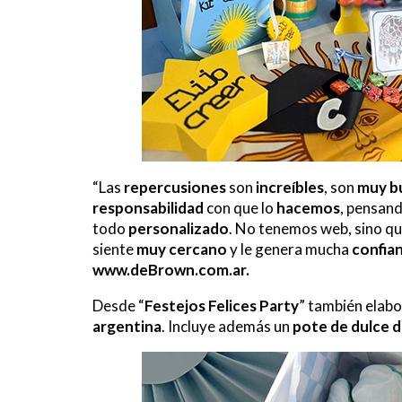
“Las
repercusiones
son
increíbles
, son
muy b
responsabilidad
con que lo
hacemos
, pensan
todo
personalizado
. No tenemos web, sino q
siente
muy cercano
y le genera mucha
confia
www.deBrown.com.ar.
Desde “
Festejos Felices Party
” también elab
argentina
. Incluye además un
pote de dulce 