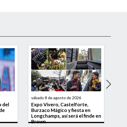
sábado 8 de agosto de 2026
viern
o del
Expo Vivero, Castelforte,
Dos
 de
Burzaco Mágico y fiesta en
fue
Longchamps, así será el finde en
lla
Brown