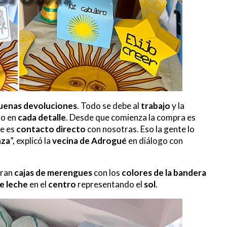
uenas devoluciones
. Todo se debe al
trabajo
y la
do en
cada detalle
. Desde que comienza la compra es
ue es
contacto directo
con nosotras. Eso la gente lo
nza
”, explicó la
vecina de Adrogué
en diálogo con
oran
cajas de merengues
con los
colores de la bandera
de leche
en el
centro
representando el
sol
.