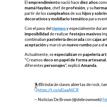
El
emprendimiento
nació hace
diez años
com
mamá Haydee,
chef de
profesión
, y su
herman
partir de los
cumpleaños
de sus
hijos y sobri
decorativos y mobiliario
temático
para even
Con el paso del
tiempo
y especialmente duran
imposibilidad
de realizar
festejos masivos
imp
combinaban
pastelería decorada
con
cajas a
aceptación
y marcó un
nuevo
rumbo
para el
Actualmente, se
especializan
en
papelería ar
“Creamos
deco en papel de forma artesanal
diferentes
personajes
”, explicó
Amanda
.
🕺💃Brindarán clases abiertas de rock, ta
👇
https://t.co/uEiaaAliCR
— Noticias De Brown (@debrownweb)
Fe