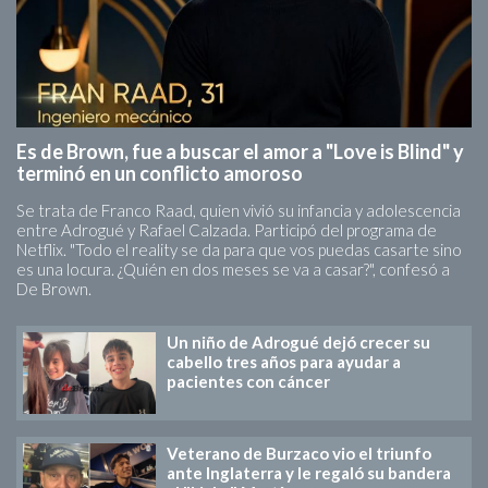
Es de Brown, fue a buscar el amor a "Love is Blind" y
terminó en un conflicto amoroso
Se trata de Franco Raad, quien vivió su infancia y adolescencia
entre Adrogué y Rafael Calzada. Participó del programa de
Netflix. "Todo el reality se da para que vos puedas casarte sino
es una locura. ¿Quién en dos meses se va a casar?", confesó a
De Brown.
Un niño de Adrogué dejó crecer su
cabello tres años para ayudar a
pacientes con cáncer
Veterano de Burzaco vio el triunfo
ante Inglaterra y le regaló su bandera