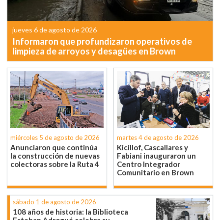
jueves 6 de agosto de 2026
Informaron que profundizaron operativos de
limpieza de arroyos y desagües en Brown
miércoles 5 de agosto de 2026
martes 4 de agosto de 2026
Anunciaron que continúa
Kicillof, Cascallares y
la construcción de nuevas
Fabiani inauguraron un
colectoras sobre la Ruta 4
Centro Integrador
Comunitario en Brown
sábado 1 de agosto de 2026
108 años de historia: la Biblioteca