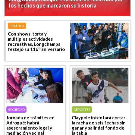
los hechos que marcaron su historia
POLÍTICA
Con shows, torta y
múltiples actividades
recreativas, Longchamps
festejó su 116° aniversario
SOCIEDAD
DEPORTES
Jornada de trámites en
Claypole intentará cortar
Adrogué: habrá
la racha de seis fechas sin
asesoramiento legal y
ganar y salir del fondo de
mediación vecinal
la tabla