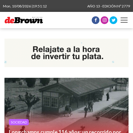
Mon, 10/08/2026 |
19:51:13
AÑO 13 - EDICIÓN Nº 2779
SOCIEDAD
Longchamps cumple 116 años: un recorrido por