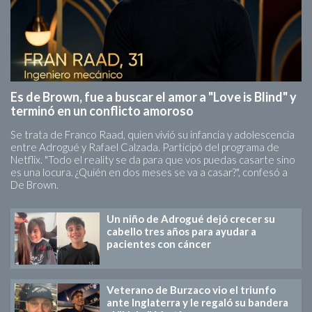
Es de Brown, fue a buscar el amor a "Love is Blind" y
terminó en un conflicto amoroso
Se trata de Franco Raad, quien vivió su infancia y adolescencia
entre Adrogué y Rafael Calzada. Participó del programa de
Netflix. "Todo el reality se da para que vos puedas casarte sino
es una locura. ¿Quién en dos meses se va a casar?", confesó a
De Brown.
Un niño de Adrogué dejó crecer su
cabello tres años para ayudar a
pacientes con cáncer
Veterano de Burzaco vio el triunfo
ante Inglaterra y le regaló su bandera