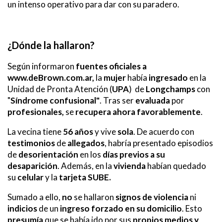
un intenso operativo para dar con su paradero.
¿Dónde la hallaron?
Según informaron
fuentes oficiales a
www.deBrown.com.ar,
la
mujer
había
ingresado
en la
Unidad de Pronta Atención (
UPA
) de
Longchamps
con
"
Síndrome confusional"
. Tras ser
evaluada
por
profesionales,
se
recupera ahora
favorablemente
.
La vecina tiene
56 años
y vive
sola
. De acuerdo con
testimonios
de
allegados
, habría presentado episodios
de
desorientación
en los
días previos a su
desaparición
. Además, en la
vivienda
habían quedado
su
celular
y la
tarjeta SUBE.
Sumado a ello,
no
se hallaron
signos de violencia
ni
indicios
de un
ingreso forzado en su domicilio
. Esto
presumía
que se había ido por sus
propios medios y