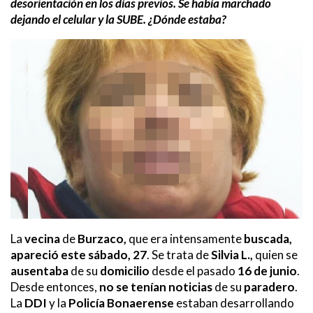
desorientación en los días previos. Se había marchado
dejando el celular y la SUBE. ¿Dónde estaba?
La
vecina
de
Burzaco,
que era intensamente
buscada,
apareció este sábado, 27
. Se trata de
Silvia L.,
quien se
ausentaba
de su
domicilio
desde el pasado
16 de junio
.
Desde entonces,
no se tenían noticias
de su
paradero
.
La
DDI
y la
Policía Bonaerense
estaban desarrollando