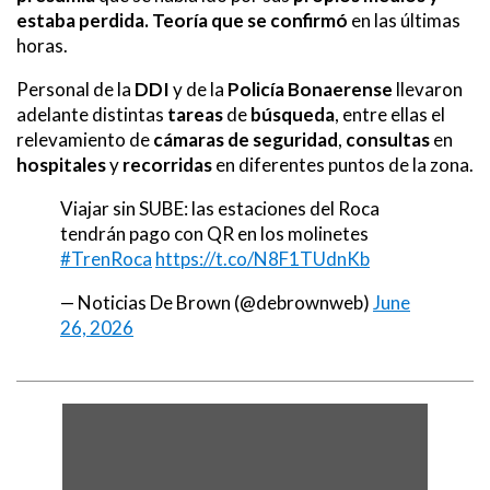
estaba perdida. Teoría que se confirmó
en las últimas
horas.
Personal de la
DDI
y de la
Policía Bonaerense
llevaron
adelante distintas
tareas
de
búsqueda
, entre ellas el
relevamiento de
cámaras de seguridad
,
consultas
en
hospitales
y
recorridas
en diferentes puntos de la zona.
Viajar sin SUBE: las estaciones del Roca
tendrán pago con QR en los molinetes
#TrenRoca
https://t.co/N8F1TUdnKb
— Noticias De Brown (@debrownweb)
June
26, 2026