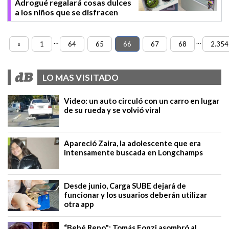
Adrogué regalará cosas dulces
a los niños que se disfracen
…
…
«
1
64
65
66
67
68
2.354
LO MAS VISITADO
Video: un auto circuló con un carro en lugar
de su rueda y se volvió viral
Apareció Zaira, la adolescente que era
intensamente buscada en Longchamps
Desde junio, Carga SUBE dejará de
funcionar y los usuarios deberán utilizar
otra app
“Bebé Reno": Tomás Fonzi asombró al