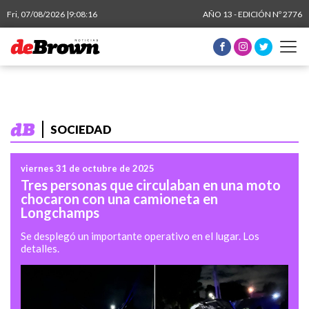
Fri, 07/08/2026 |
9:08:17
AÑO 13 - EDICIÓN Nº 2776
SOCIEDAD
viernes 31 de octubre de 2025
Tres personas que circulaban en una moto
chocaron con una camioneta en
Longchamps
Se desplegó un importante operativo en el lugar. Los
detalles.