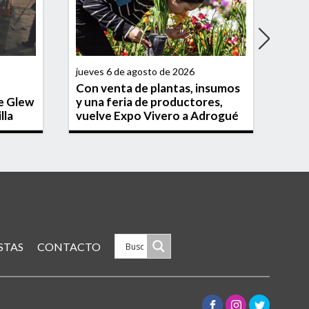
jueves 6 de agosto de 2026
miérc
Con venta de plantas, insumos
Con 
e Glew
y una feria de productores,
Lon
lla
vuelve Expo Vivero a Adrogué
año
STAS
CONTACTO