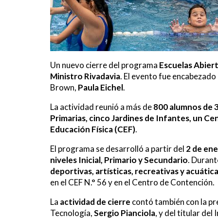
Un nuevo cierre del programa
Escuelas Abier
Ministro Rivadavia
. El evento fue encabezado 
Brown,
Paula Eichel
.
La actividad reunió a más de
800 alumnos de 
Primarias, cinco Jardines de Infantes, un 
Educación Física (CEF)
.
El programa se desarrolló a partir del
2 de en
niveles Inicial, Primario y Secundario
. Durant
deportivas, artísticas, recreativas y acuátic
en el CEF N.° 56 y en el Centro de Contención.
La
actividad de cierre
contó también con la pre
Tecnología,
Sergio Pianciola
, y del titular de