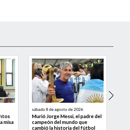
sábado 8 de agosto de 2026
sába
entos
Murió Jorge Messi, el padre del
Brow
la misa
campeón del mundo que
torn
cambió la historia del fútbol
seg