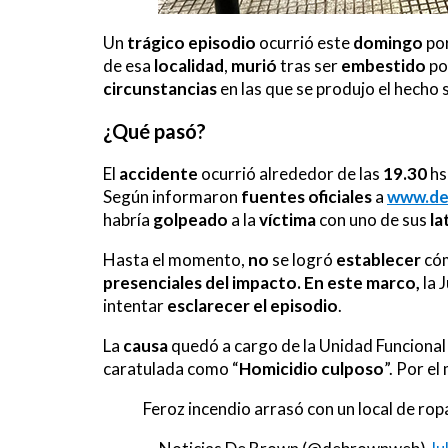
Un
trágico
episodio
ocurrió este
domingo
po
de esa
localidad
,
murió
tras ser
embestido
po
circunstancias
en las que se produjo el hecho
¿Qué pasó?
El
accidente
ocurrió alrededor de las
19.30
hs
Según informaron
fuentes oficiales
a
www.de
habría
golpeado
a la
víctima
con uno de sus
la
Hasta el momento,
no
se logró
establecer
cóm
presenciales del impacto. En este marco,
la J
intentar
esclarecer el episodio
.
La
causa
quedó a cargo de la Unidad Funcional
caratulada como “
Homicidio culposo
”. Por e
Feroz incendio arrasó con un local de rop