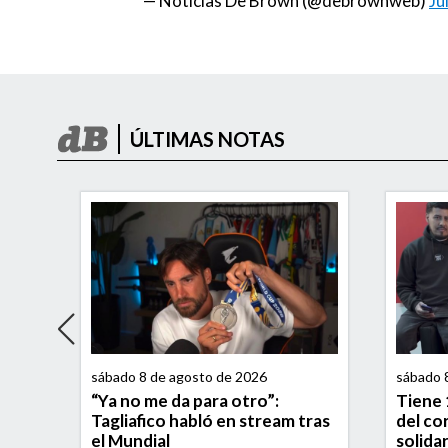
— Noticias De Brown (@debrownweb)
Ju
ÚLTIMAS NOTAS
sábado 8 de agosto de 2026
sábado 
“Ya no me da para otro”:
Tiene 
Tagliafico habló en stream tras
del co
de en
el Mundial
solida