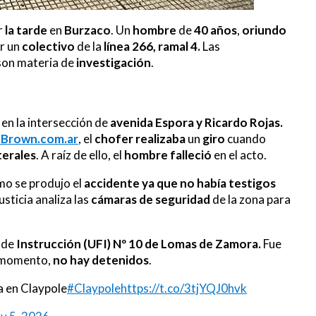
r
la
tarde
en
Burzaco
. Un
hombre
de
40 años
,
oriundo
r un
colectivo
de la
línea 266, ramal 4.
Las
 son materia de
investigación
.
 en la intersección de
avenida Espora y Ricardo Rojas.
Brown.com.ar
, el
chofer
realizaba
un
giro
cuando
terales
. A raíz de ello, el
hombre
falleció
en el acto.
o se produjo el
accidente ya que no había
testigos
usticia analiza las
cámaras de seguridad
de la zona para
 de
Instrucción (UFI) Nº 10
de Lomas de Zamora.
Fue
l momento,
no hay detenidos
.
a en Claypole
#Claypole
https://t.co/3tjYQJ0hvk