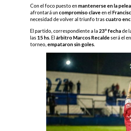
Con el foco puesto en
mantenerse en la pelea
afrontará un
compromiso clave
en el
Francis
necesidad de volver al triunfo tras
cuatro enc
El partido, correspondiente a la
23° fecha
de l
las
15 hs
. El
árbitro Marcos Recalde
será el en
torneo,
empataron sin goles
.