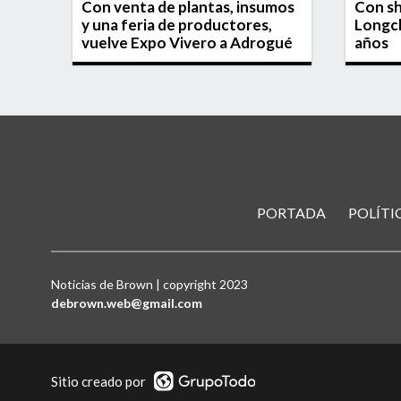
i
Con venta de plantas, insumos
Con sh
y una feria de productores,
Longch
vuelve Expo Vivero a Adrogué
años
PORTADA
POLÍTI
Noticias de Brown | copyright 2023
debrown.web@gmail.com
Sitio creado por