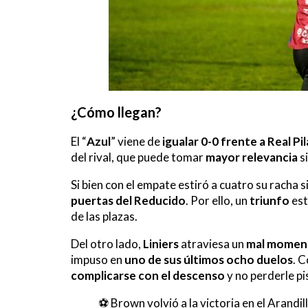
¿Cómo llegan?
El “
Azul
” viene de
igualar 0-0 frente a Real Pil
del rival, que puede tomar
mayor relevancia
s
Si bien con el empate estiró a cuatro su racha si
puertas del Reducido
. Por ello, un
triunfo
est
de las plazas.
Del otro lado,
Liniers
atraviesa un
mal momen
impuso en
uno de sus últimos ocho duelos
. 
complicarse con el descenso
y no perderle pi
⚽️ Brown volvió a la victoria en el Arandi