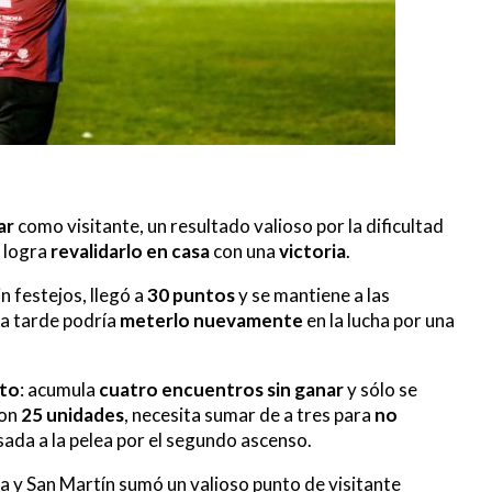
ar
como visitante, un resultado valioso por la dificultad
i logra
revalidarlo en casa
con una
victoria
.
n festejos, llegó a
30 puntos
y se mantiene a las
a tarde podría
meterlo nuevamente
en la lucha por una
to
: acumula
cuatro encuentros sin ganar
y sólo se
Con
25 unidades
, necesita sumar de a tres para
no
sada a la pelea por el segundo ascenso.
lla y San Martín sumó un valioso punto de visitante