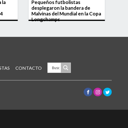
 la
Pequeños futbolistas
Tras
desplegaron la bandera de
las 
 4
Malvinas del Mundial en la Copa
folk
Longchamps
Bro
STAS
CONTACTO