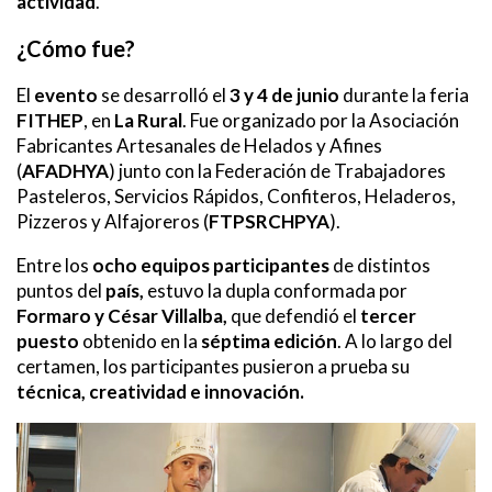
actividad
.
¿Cómo fue?
El
evento
se desarrolló el
3 y 4 de junio
durante la feria
FITHEP
, en
La Rural
. Fue organizado por la Asociación
Fabricantes Artesanales de Helados y Afines
(
AFADHYA
) junto con la Federación de Trabajadores
Pasteleros, Servicios Rápidos, Confiteros, Heladeros,
Pizzeros y Alfajoreros (
FTPSRCHPYA
).
Entre los
ocho equipos participantes
de distintos
puntos del
país,
estuvo la dupla conformada por
Formaro y César Villalba,
que defendió el
tercer
puesto
obtenido en la
séptima edición
. A lo largo del
certamen, los participantes pusieron a prueba su
técnica, creatividad e innovación.