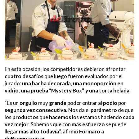
En esta ocasión, los competidores debieron afrontar
cuatro desafíos
que luego fueron evaluados por el
jurado:
una bacha decorada, una monoporción en
vidrio, una prueba “Mystery Box” y una torta helada.
“Es un
orgullo
muy
grande
poder entrar al
podio
por
segunda vez consecutiva
. Nos da el
parámetro
de que
los
productos
que
hacemos
los estamos haciendo
cada
vez mejor
. Sabemos que con
más esfuerzo
se puede
llegar
más alto todavía
”, afirmó
Formaro
a
deBrown.com.ar.