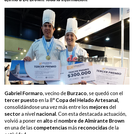
Gabriel Formaro
, vecino de
Burzaco
, se quedó con el
tercer puesto
en la 8
° Copa del Helado Artesanal,
consolidándose una vez más entre los
mejores
del
sector
a nivel
nacional
. Con esta destacada actuación,
volvió a poner en
alto
el
nombre
de Almirante Brown
en una de las
competencias
más
reconocidas
de la