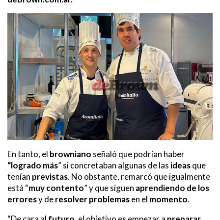
En tanto, el
browniano
señaló que podrían haber
“logrado más
” si concretaban algunas de las
ideas
que
tenían
previstas
. No obstante, remarcó que igualmente
está “
muy contento
” y que siguen
aprendiendo de los
errores
y de
resolver problemas
en el
momento
.
“De cara al
futuro
, el objetivo es empezar a
preparar