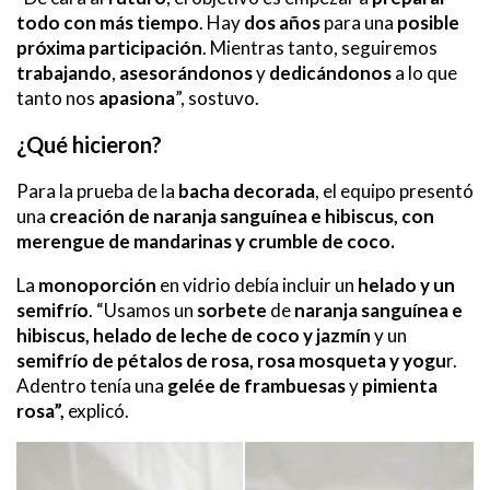
todo con más tiempo
. Hay
dos años
para una
posible
próxima participación
. Mientras tanto, seguiremos
trabajando
,
asesorándonos
y
dedicándonos
a lo que
tanto nos
apasiona
”, sostuvo.
¿Qué hicieron?
Para la prueba de la
bacha decorada
, el equipo presentó
una
creación de naranja sanguínea e hibiscus, con
merengue de mandarinas y crumble de coco.
La
monoporción
en vidrio debía incluir un
helado y un
semifrío
. “Usamos un
sorbete
de
naranja sanguínea e
hibiscus, helado de leche de coco y jazmín
y un
semifrío de pétalos de rosa, rosa mosqueta y yogu
r.
Adentro tenía una
gelée de frambuesas
y
pimienta
rosa”,
explicó.