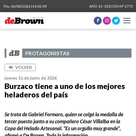
Thu, 06/08/2026 |
14:02:10
AÑO 13 - EDICIÓN Nº 2775
PROTAGONISTAS
VOLVER
jueves 11 de junio de 2026
Burzaco tiene a uno de los mejores
heladeros del país
Se trata de Gabriel Formaro, quien se colgó la medalla de
tercer puesto junto a su compañero César Villalba en la
Copa del Helado Artesanal. “Es un orgullo muy grande”,
afirmó a De Brown. Toda la información.