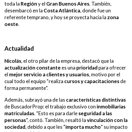
toda la
Región
y el
Gran Buenos Aires
. También,
desembarcó en la
Costa Atlántica
, donde fue un
referente temprano, y hoy se proyecta hacia la
zona
oeste
.
Actualidad
Nicolás
, el otro pilar de la empresa, destacó que la
actualización constante
es una
prioridad
para ofrecer
el
mejor servicio a clientes y usuarios
, motivo por el
cual todo el equipo “realiza
cursos y capacitaciones
de
forma permanente”.
Además, subrayó una de las
características distintivas
de BuscadorProp: el trabajo exclusivo con
inmobiliarias
matriculadas
. “Esto es para darle
seguridad a las
personas
”, contó. También, resaltó la
vinculación con la
sociedad
, debido a que les “
importa mucho
” su impacto