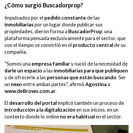
¿Cómo surgió Buscadorprop?
Impulsados por el
pedido constante
de las
inmobiliarias
por un lugar donde publicar sus
propiedades, dieron forma a
BuscadorProp
: una
plataforma pensada exclusivamente para el sector, que
con el tiempo se convirtió en el
producto central
de su
compañía.
“Somos una
empresa familiar
y nació de la necesidad de
darle un espacio
a las
inmobiliarias para que publiquen
y de ofrecerle a las
personas que están buscando
. Ser
un
nexo
entre ambas partes”, afirmó
Agostina
a
www.deBrown.com.ar
.
El
desarrollo del portal
implicó también un proceso de
introducción a la digitalización
en sus inicios, en un
contexto donde lo online
no era habitual
en el sector.