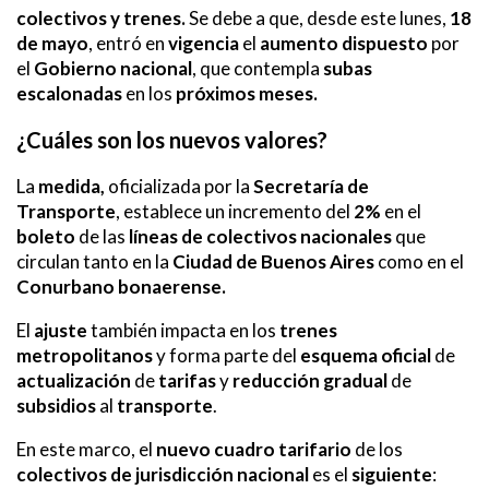
colectivos y trenes.
Se debe a que, desde este lunes,
18
de mayo
, entró en
vigencia
el
aumento dispuesto
por
el
Gobierno nacional
, que contempla
subas
escalonadas
en los
próximos meses.
¿Cuáles son los nuevos valores?
La
medida,
oficializada por la
Secretaría de
Transporte
, establece un incremento del
2%
en el
boleto
de las
líneas de colectivos
nacionales
que
circulan tanto en la
Ciudad de Buenos Aires
como en el
Conurbano bonaerense.
El
ajuste
también impacta en los
trenes
metropolitanos
y forma parte del
esquema oficial
de
actualización
de
tarifas
y
reducción gradual
de
subsidios
al
transporte
.
En este marco, el
nuevo cuadro tarifario
de los
colectivos de jurisdicción nacional
es el
siguiente
: