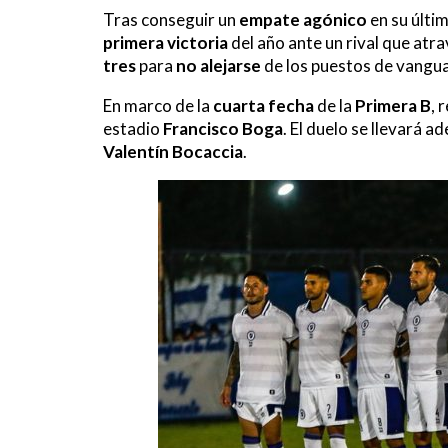
Tras conseguir un
empate agónico
en su últi
primera victoria
del año ante un rival que atr
tres
para
no alejarse
de los puestos de vangua
En marco de la
cuarta fecha
de la
Primera B
, 
estadio
Francisco Boga
. El duelo se llevará ad
Valentín Bocaccia
.