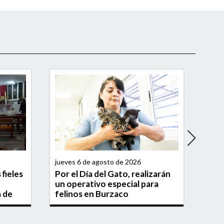
jueves 6 de agosto de 2026
jueve
fieles
Por el Día del Gato, realizarán
Par
un operativo especial para
Bom
a de
felinos en Burzaco
vuel
soli