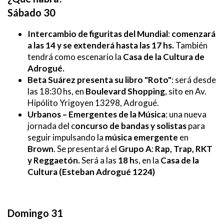
Sábado 30
Intercambio de figuritas del Mundial
:
comenzará
a las 14 y se extenderá hasta las 17 hs.
También
tendrá como escenario la
Casa de la Cultura de
Adrogué.
Beta Suárez presenta su libro "Roto"
: será desde
las 18:30 hs, en
Boulevard Shopping
, sito en
Av.
Hipólito Yrigoyen 13298, Adrogué.
Urbanos – Emergentes de la Música
: una nueva
jornada del c
oncurso de bandas y solistas
para
seguir impulsando la
música emergente
en
Brown
. Se presentará el
Grupo A
:
Rap, Trap, RKT
y Reggaetón.
Será a las
18 h
s, en la
Casa de la
Cultura
(Esteban Adrogué 1224)
Domingo 31