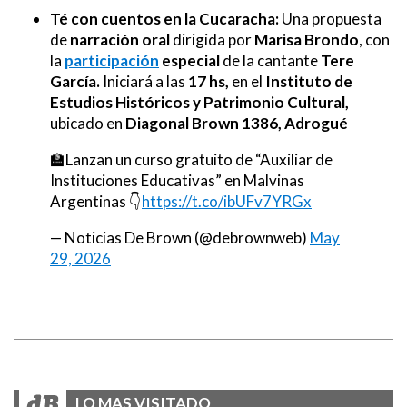
Té con cuentos en la Cucaracha:
Una propuesta
de
narración oral
dirigida por
Marisa Brondo
, con
la
participación
especial
de la cantante
Tere
García.
Iniciará a las
17 hs,
en el
Instituto de
Estudios Históricos y Patrimonio Cultural,
ubicado en
Diagonal Brown 1386, Adrogué
🏫Lanzan un curso gratuito de “Auxiliar de
Instituciones Educativas” en Malvinas
Argentinas 👇
https://t.co/ibUFv7YRGx
— Noticias De Brown (@debrownweb)
May
29, 2026
LO MAS VISITADO