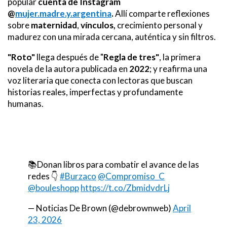
popular
cuenta de Instagram
@
mujer.madre.y.argentina
.
Allí comparte reflexiones
sobre
maternidad
,
vínculos,
crecimiento personal y
madurez con una mirada cercana, auténtica y sin filtros.
"Roto"
llega después de "
Regla de tres"
, la primera
novela de la autora publicada en
2022
; y reafirma una
voz literaria que conecta con lectoras que buscan
historias reales, imperfectas y profundamente
humanas.
📚Donan libros para combatir el avance de las
redes 👇
#Burzaco
@Compromiso_C
@bouleshopp
https://t.co/ZbmidvdrLj
— Noticias De Brown (@debrownweb)
April
23, 2026