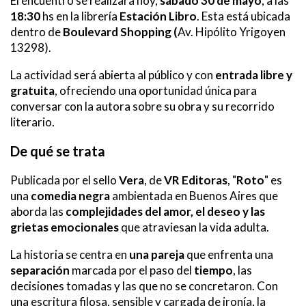
El encuentro se realizará hoy,
sábado 30 de mayo
, a las
18:30
hs en la librería
Estación Libro
. Esta está ubicada
dentro de
Boulevard Shopping (
Av. Hipólito Yrigoyen
13298).
La actividad será abierta al público y con
entrada libre y
gratuita
, ofreciendo una oportunidad única para
conversar con la autora sobre su obra y su recorrido
literario.
De qué se trata
Publicada por el sello
Vera
, de
VR Editoras
, "
Roto
" es
una
comedia negra
ambientada en Buenos Aires que
aborda las
complejidades del amor, el deseo y las
grietas emocionales
que atraviesan la vida adulta.
La historia se centra en
una pareja
que enfrenta una
separación
marcada por el paso del
tiempo
, las
decisiones tomadas y las que no se concretaron. Con
una escritura filosa, sensible y cargada de ironía, la