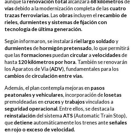
aunque la
renovación total
alcanzará
68 kilómetros
de
vías
debido a la modernización completa de las
cuatro
trazas ferroviarias
. Las
obras
incluyen el
recambio de
rieles, durmientes y sistemas de fijación con
tecnología de última generación.
Según informaron, se instalará
riel largo soldado
y
durmientes
de
hormigón pretensado
, lo que permitirá
que las
formaciones
puedan
circular
a
velocidades
de
hasta
120 kilómetros por hora
. También se renovarán
los Aparatos de Vía (
ADV
), fundamentales para los
cambios
de
circulación entre vías.
Además, el plan contempla mejoras en
pasos
peatonales y vehiculares
, incorporación de
losetas
premoldeadas en
cruces
y
trabajos
vinculados a
seguridad operacional
. Entre ellos, se destaca la
reinstalación
del sistema
ATS
(Automatic Train Stop),
que
detiene
automáticamente los trenes ante
señales
en rojo o exceso de velocidad.