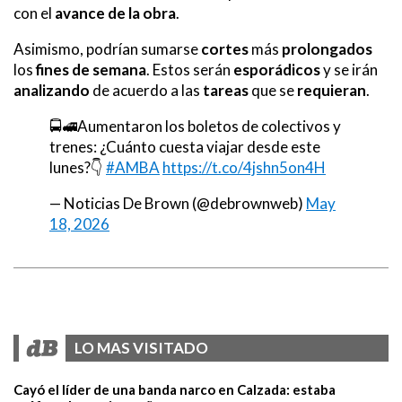
con el
avance de la obra
.
Asimismo, podrían sumarse
cortes
más
prolongados
los
fines de semana
. Estos serán
esporádicos
y se irán
analizando
de acuerdo a las
tareas
que se
requieran
.
🚍🚅Aumentaron los boletos de colectivos y
trenes: ¿Cuánto cuesta viajar desde este
lunes?👇
#AMBA
https://t.co/4jshn5on4H
— Noticias De Brown (@debrownweb)
May
18, 2026
LO MAS VISITADO
Cayó el líder de una banda narco en Calzada: estaba