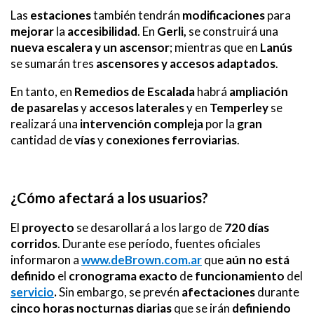
Las
estaciones
también tendrán
modificaciones
para
mejorar
la
accesibilidad
. En
Gerli,
se construirá una
nueva escalera y un ascensor
; mientras que en
Lanús
se sumarán tres
ascensores y accesos adaptados
.
En tanto, en
Remedios de Escalada
habrá
ampliación
de pasarelas
y
accesos
laterales
y en
Temperley
se
realizará una
intervención compleja
por la
gran
cantidad de
vías
y
conexiones
ferroviarias
.
¿Cómo afectará a los usuarios?
El
proyecto
se desarollará a los largo de
720 días
corridos
. Durante ese período, fuentes oficiales
informaron a
www.deBrown.com.ar
que
aún no está
definido
el
cronograma exacto
de
funcionamiento
del
servicio
.
Sin embargo, se prevén
afectaciones
durante
cinco horas
nocturnas
diarias
que se irán
definiendo