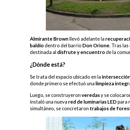
Almirante Brown
llevó adelante la
recuperac
baldío
dentro del barrio
Don Orione
. Tras la
destinada al
disfrute y encuentro
de la comu
¿Dónde está?
Se trata del espacio ubicado en la
intersecció
donde primero se efectuó una
limpieza integr
Luego, se construyeron
veredas
y se colocar
instaló una nueva
red de luminarias LED
para 
simultáneo, se concretaron
trabajos de fores