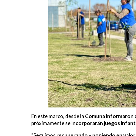
En este marco, desde la
Comuna informaron qu
próximamente se
incorporarán juegos infanti
“Seguimos
recuperando
y
poniendo en valor