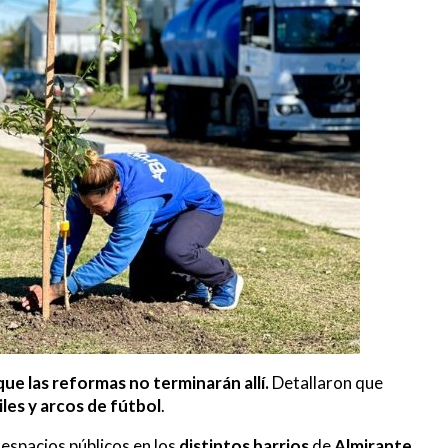
e las reformas no terminarán allí.
Detallaron que
les y arcos de fútbol
.
espacios públicos en los
distintos barrios
de
Almirante