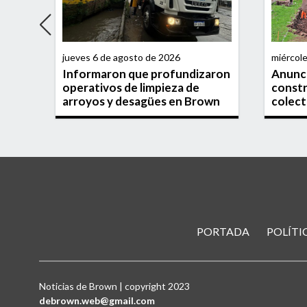
jueves 6 de agosto de 2026
miércol
Informaron que profundizaron
Anunci
 en
operativos de limpieza de
constr
 de
arroyos y desagües en Brown
colect
PORTADA
POLÍTI
Noticias de Brown | copyright 2023
debrown.web@gmail.com