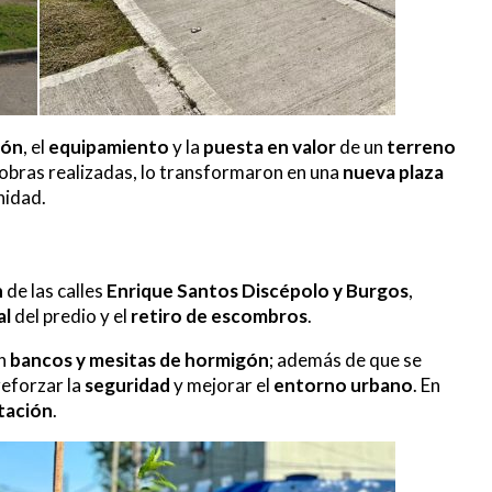
ión
, el
equipamiento
y la
puesta en valor
de un
terreno
s obras realizadas, lo transformaron en una
nueva plaza
nidad.
n
de las calles
Enrique Santos Discépolo y Burgos
,
al
del predio y el
retiro de escombros
.
on
bancos y mesitas de hormigón
; además de que se
reforzar la
seguridad
y mejorar el
entorno urbano
. En
tación
.