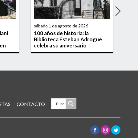
sábado 1 de agosto de 2026
jueve
iani
108 años de historia: la
Almi
Biblioteca Esteban Adrogué
muni
 en
celebra su aniversario
mit
STAS
CONTACTO