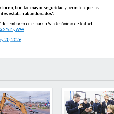
entorno
, brindan
mayor seguridad
y permiten que las
ntes estaban
abandonados
”.
" desembarcó en el barrio San Jerónimo de Rafael
o/lXc2Yd1yWW
y 20, 2026