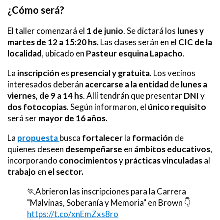
¿Cómo será?
El taller comenzará el
1 de junio
. Se dictará los
lunes y
martes de 12 a 15:20 hs.
Las clases serán en el
CIC de la
localidad
, ubicado en
Pasteur esquina Lapacho
.
La
inscripción
es
presencial y gratuita
. Los vecinos
interesados deberán
acercarse a la entidad
de
lunes a
viernes, de 9 a 14 hs
. Allí tendrán que presentar
DNI
y
dos fotocopias
. Según informaron, el
único requisito
será ser
mayor de 16 años.
La
propuesta
busca
fortalecer
la
formación
de
quienes deseen
desempeñarse
en
ámbitos educativos
,
incorporando
conocimientos
y
prácticas vinculadas
al
trabajo
en
el sector.
🏃Abrieron las inscripciones para la Carrera
"Malvinas, Soberanía y Memoria" en Brown 👇
https://t.co/xnEmZxs8ro