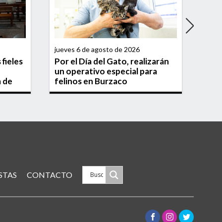
jueves 6 de agosto de 2026
jueve
fieles
Por el Día del Gato, realizarán
Inf
un operativo especial para
oper
a de
felinos en Burzaco
arr
STAS
CONTACTO