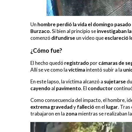
Un
hombre
perdió la vida el domingo pasado
Burzaco.
Si bien al principio se
investigaban la
comenzó
difundirse
un video que
esclareció 
¿Cómo fue?
El hecho quedó
registrado
por
cámaras de se
Allí se ve como la
víctima
intentó subir a la
uni
En este lapso, la víctima alcanzó a
sujetarse
du
cayendo
al
pavimento
. El
conductor
continu
Como consecuencia del impacto, el hombre, i
extrema gravedad
y
falleció
en el
lugar
. Tras
trabajaron en la
zona
mientras se realizaban l
Reproductor
de