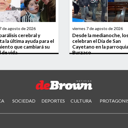
 7 de agosto de 2026
viernes 7 de agosto de 2026
arálisis cerebral y
Desde la medianoche, los 
ta la última ayuda para el
celebran el Día de San
iento que cambiará su
Cayetano en la parroqui
d de vida
Burzaco
CA
SOCIEDAD
DEPORTES
CULTURA
PROTAGONI