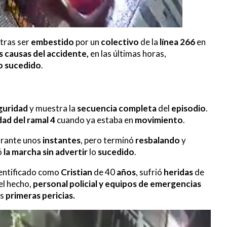
tras ser
embestido
por un
colectivo
de la
línea 266
en
s causas del accidente,
en las últimas horas,
lo sucedido
.
guridad
y muestra la
secuencia
completa
del
episodio
.
dad del ramal 4
cuando ya estaba en
movimiento
.
rante unos
instantes
, pero terminó
resbalando
y
ó
la marcha
sin advertir
lo
sucedido
.
dentificado como
Cristian
de 40
años
, sufrió
heridas
de
 el hecho,
personal policial y equipos de emergencias
as
primeras pericias.