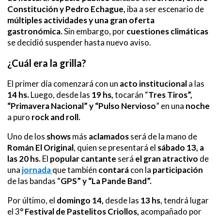
Constitución y Pedro Echague,
iba a ser escenario de
múltiples actividades y una gran oferta
gastronómica.
Sin embargo, por
cuestiones climáticas
se decidió suspender hasta nuevo aviso.
¿Cuál era la grilla?
El primer día comenzará con un
acto institucional
a las
14 hs.
Luego, desde las
19 hs,
tocarán “
Tres Tiros”,
“Primavera Nacional” y “Pulso Nervioso
” en una
noche
a puro
rock and roll.
Uno de los
shows
más
aclamados
será de la mano de
Román El Original
, quien se presentará el
sábado 13, a
las 20 hs.
El
popular cantante
será
el gran atractivo
de
una
jornada
que también
contará
con la
participación
de las bandas “
GPS” y “La Pande Band”.
Por último, el
domingo 14,
desde las
13 hs
, tendrá lugar
el 3
° Festival de Pastelitos Criollos,
acompañado por