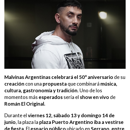
Malvinas Argentinas
celebrará
el 50° aniversario
de su
creación
con una
propuesta
que combinará
música,
cultura, gastronomía y tradición
. Uno de los
momentos más
esperados
sería el
show en vivo
de
Román El Original.
Durante el
viernes 12, sábado 13 y domingo 14 de
junio
, la plaza la
plaza Puerto Argentino iba a vestirse
de fiesta
. El
espacio público
ubicado en
Serrano, entre