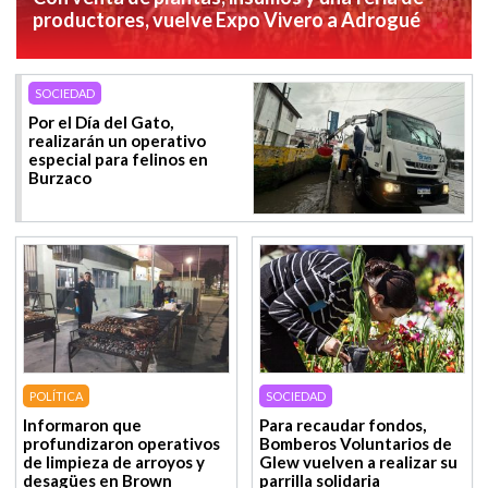
productores, vuelve Expo Vivero a Adrogué
SOCIEDAD
Por el Día del Gato,
realizarán un operativo
especial para felinos en
Burzaco
POLÍTICA
SOCIEDAD
Informaron que
Para recaudar fondos,
profundizaron operativos
Bomberos Voluntarios de
de limpieza de arroyos y
Glew vuelven a realizar su
desagües en Brown
parrilla solidaria