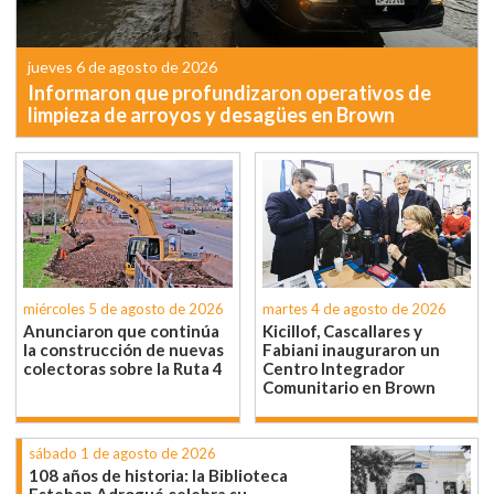
jueves 6 de agosto de 2026
Informaron que profundizaron operativos de
limpieza de arroyos y desagües en Brown
miércoles 5 de agosto de 2026
martes 4 de agosto de 2026
Anunciaron que continúa
Kicillof, Cascallares y
la construcción de nuevas
Fabiani inauguraron un
colectoras sobre la Ruta 4
Centro Integrador
Comunitario en Brown
sábado 1 de agosto de 2026
108 años de historia: la Biblioteca