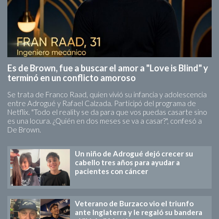
Es de Brown, fue a buscar el amor a "Love is Blind" y
terminó en un conflicto amoroso
Se trata de Franco Raad, quien vivió su infancia y adolescencia
entre Adrogué y Rafael Calzada. Participó del programa de
Netflix. "Todo el reality se da para que vos puedas casarte sino
es una locura. ¿Quién en dos meses se va a casar?", confesó a
De Brown.
Un niño de Adrogué dejó crecer su
cabello tres años para ayudar a
pacientes con cáncer
Veterano de Burzaco vio el triunfo
ante Inglaterra y le regaló su bandera