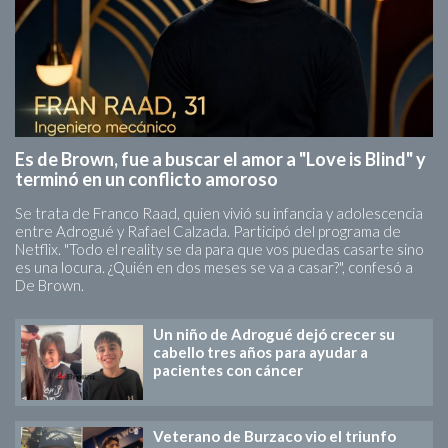
Es de Brown, fue a buscar el amor a "Love is Blind" y
terminó en un conflicto amoroso
Se trata de Franco Raad, quien vivió su infancia y adolescencia
entre Adrogué y Rafael Calzada. Participó del programa de
Netflix. "Todo el reality se da para que vos puedas casarte sino
es una locura. ¿Quién en dos meses se va a casar?", confesó a
De Brown.
Un niño de Adrogué dejó crecer su
cabello tres años para ayudar a
pacientes con cáncer
Veterano de Burzaco vio el triunfo