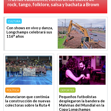
rock, tango, folklore, salsa y bachata a Brown
CULTURA
Con shows en vivo y danza,
Longchamps celebrará sus
116° años
POLÍTICA
DEPORTES
Anunciaron que continúa
Pequeños futbolistas
la construcción de nuevas
desplegaron la bandera de
colectoras sobre la Ruta 4
Malvinas del Mundial en la
Copa Longchamps