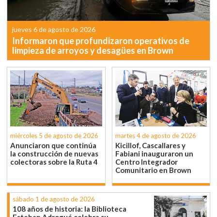
jueves 6 de agosto de 2026
Informaron que profundizaron operativos de
limpieza de arroyos y desagües en Brown
miércoles 5 de agosto de 2026
martes 4 de agosto de 2026
Anunciaron que continúa
Kicillof, Cascallares y
la construcción de nuevas
Fabiani inauguraron un
colectoras sobre la Ruta 4
Centro Integrador
Comunitario en Brown
sábado 1 de agosto de 2026
108 años de historia: la Biblioteca