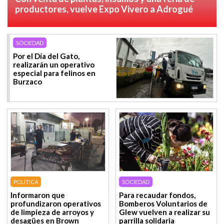
productores, vuelve Expo Vivero a Adrogué
SOCIEDAD
Por el Día del Gato,
realizarán un operativo
especial para felinos en
Burzaco
POLÍTICA
SOCIEDAD
Informaron que
Para recaudar fondos,
profundizaron operativos
Bomberos Voluntarios de
de limpieza de arroyos y
Glew vuelven a realizar su
desagües en Brown
parrilla solidaria