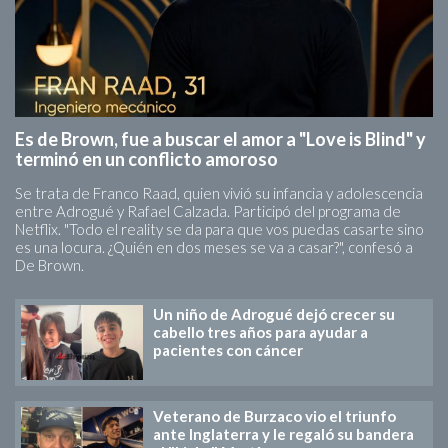
Es de Brown, fue a buscar el amor a "Love is Blind" y
terminó en un conflicto amoroso
Se trata de Franco Raad, quien vivió su infancia y adolescencia
entre Adrogué y Rafael Calzada. Participó del programa de
Netflix. "Todo el reality se da para que vos puedas casarte sino
es una locura. ¿Quién en dos meses se va a casar?", confesó a
De Brown.
Un niño de Adrogué dejó crecer su
cabello tres años para ayudar a
pacientes con cáncer
Veterano de Burzaco vio el triunfo
ante Inglaterra y le regaló su bandera