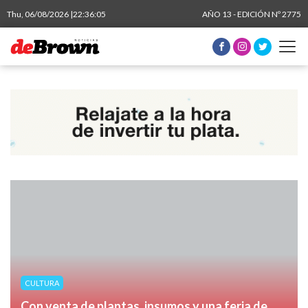
Thu, 06/08/2026 |
22:36:06
AÑO 13 - EDICIÓN Nº 2775
CULTURA
Con venta de plantas, insumos y una feria de