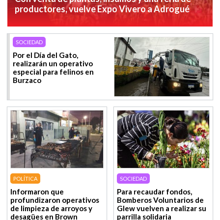
productores, vuelve Expo Vivero a Adrogué
SOCIEDAD
Por el Día del Gato,
realizarán un operativo
especial para felinos en
Burzaco
POLÍTICA
SOCIEDAD
Informaron que
Para recaudar fondos,
profundizaron operativos
Bomberos Voluntarios de
de limpieza de arroyos y
Glew vuelven a realizar su
desagües en Brown
parrilla solidaria